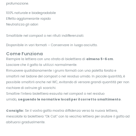
profumazione.
100% naturale e biodegradabile
Effetto agglomerante rapido
Neutralizza gli odori
Smaltibile nel compost o nei rifiuti indifferenziati.
Disponibile in vari formati – Conservare in luogo asciutto.
Come Funziona
Riempire la lettiera con uno strato di biolettiera di
almeno 5-6 cm
.
Lasciare che il gatto la utilizzi normalmente.
Rimuovere quotidianamente i grumi formati con una paletta forata e
smaltirli nel bidone del compost o nel residuo umido. In piccole quantità, è
possibile smaltirli anche nel WC, evitando di versare grandi quantità per non
rischiare di ostruire gli scarichi.
Smaltire l’intera biolettiera esausta nel compost o nel residuo
umido,
seguendo le normative locali per il corretto smaltimento
.
Consiglio:
Se il vostro gatto mostra diffidenza verso la nuova lettiera,
mescolate la biolettiera “Ok Cat” con la vecchia lettiera per aiutare il gatto ad
abituarsi gradualmente.