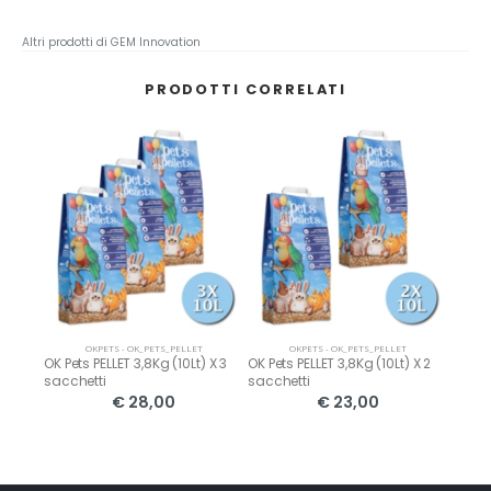
Altri prodotti di GEM Innovation
PRODOTTI CORRELATI
OKPETS - OK_PETS_PELLET
OKPETS - OK_PETS_PELLET
t) X 6
OK Pets PELLET 3,8Kg (10Lt) X 3
OK Pets PELLET 3,8Kg (10Lt) X 2
OK Pet
sacchetti
sacchetti
sacch
€ 28,00
€ 23,00