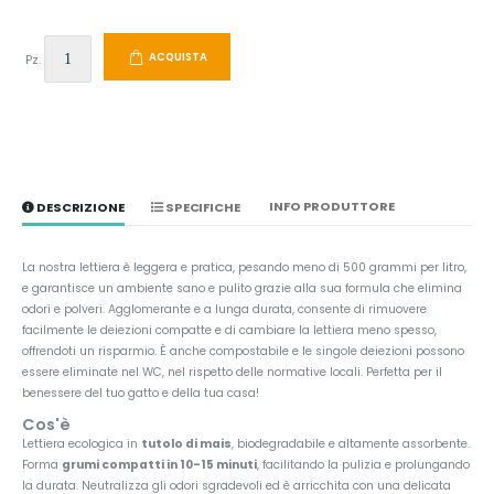
ACQUISTA
Pz.
INFO PRODUTTORE
DESCRIZIONE
SPECIFICHE
La nostra lettiera è leggera e pratica, pesando meno di 500 grammi per litro,
e garantisce un ambiente sano e pulito grazie alla sua formula che elimina
odori e polveri. Agglomerante e a lunga durata, consente di rimuovere
facilmente le deiezioni compatte e di cambiare la lettiera meno spesso,
offrendoti un risparmio. È anche compostabile e le singole deiezioni possono
essere eliminate nel WC, nel rispetto delle normative locali. Perfetta per il
benessere del tuo gatto e della tua casa!
Cos'è
Lettiera ecologica in
tutolo di mais
, biodegradabile e altamente assorbente.
Forma
grumi compatti in 10-15 minuti
, facilitando la pulizia e prolungando
la durata. Neutralizza gli odori sgradevoli ed è arricchita con una delicata