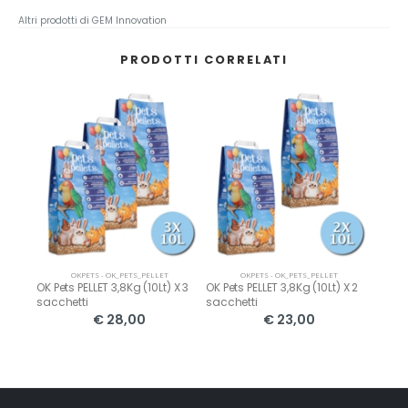
Altri prodotti di GEM Innovation
PRODOTTI CORRELATI
OKPETS - OK_PETS_PELLET
OKPETS - OK_PETS_PELLET
t) X 6
OK Pets PELLET 3,8Kg (10Lt) X 3
OK Pets PELLET 3,8Kg (10Lt) X 2
OK Pet
sacchetti
sacchetti
sacch
€ 28,00
€ 23,00