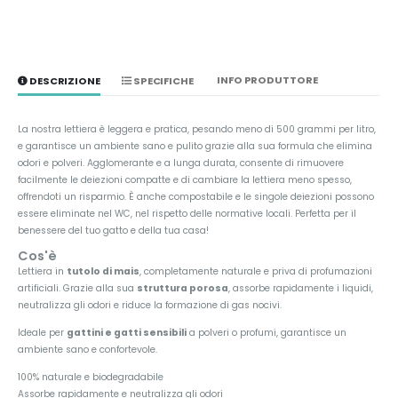
INFO PRODUTTORE
DESCRIZIONE
SPECIFICHE
La nostra lettiera è leggera e pratica, pesando meno di 500 grammi per litro,
e garantisce un ambiente sano e pulito grazie alla sua formula che elimina
odori e polveri. Agglomerante e a lunga durata, consente di rimuovere
facilmente le deiezioni compatte e di cambiare la lettiera meno spesso,
offrendoti un risparmio. È anche compostabile e le singole deiezioni possono
essere eliminate nel WC, nel rispetto delle normative locali. Perfetta per il
benessere del tuo gatto e della tua casa!
Cos'è
Lettiera in
tutolo di mais
, completamente naturale e priva di profumazioni
artificiali. Grazie alla sua
struttura porosa
, assorbe rapidamente i liquidi,
neutralizza gli odori e riduce la formazione di gas nocivi.
Ideale per
gattini e gatti sensibili
a polveri o profumi, garantisce un
ambiente sano e confortevole.
100% naturale e biodegradabile
Assorbe rapidamente e neutralizza gli odori