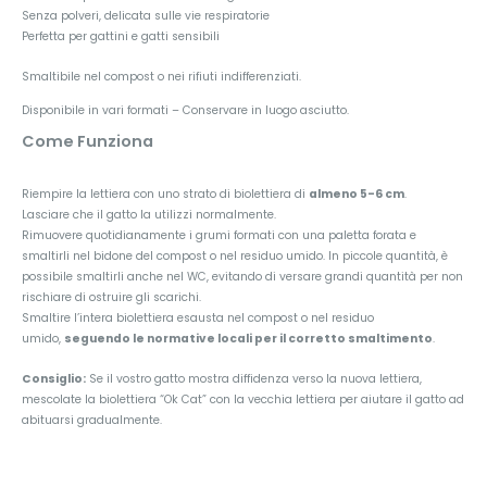
Senza polveri, delicata sulle vie respiratorie
Perfetta per gattini e gatti sensibili
Smaltibile nel compost o nei rifiuti indifferenziati.
Disponibile in vari formati – Conservare in luogo asciutto.
Come Funziona
Riempire la lettiera con uno strato di biolettiera di
almeno 5-6 cm
.
Lasciare che il gatto la utilizzi normalmente.
Rimuovere quotidianamente i grumi formati con una paletta forata e
smaltirli nel bidone del compost o nel residuo umido. In piccole quantità, è
possibile smaltirli anche nel WC, evitando di versare grandi quantità per non
rischiare di ostruire gli scarichi.
Smaltire l’intera biolettiera esausta nel compost o nel residuo
umido,
seguendo le normative locali per il corretto smaltimento
.
Consiglio:
Se il vostro gatto mostra diffidenza verso la nuova lettiera,
mescolate la biolettiera “Ok Cat” con la vecchia lettiera per aiutare il gatto ad
abituarsi gradualmente.