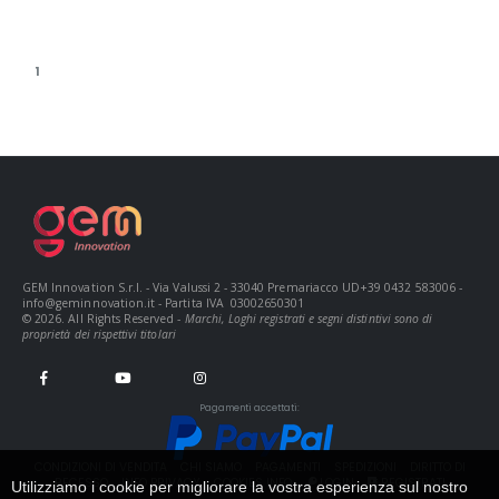
1
GEM Innovation S.r.l. - Via Valussi 2 - 33040 Premariacco UD+39 0432 583006 -
info@geminnovation.it
- Partita IVA 03002650301
© 2026. All Rights Reserved -
Marchi, Loghi registrati e segni distintivi sono di
proprietà dei rispettivi titolari
Pagamenti accettati:
CONDIZIONI DI VENDITA
CHI SIAMO
PAGAMENTI
SPEDIZIONI
DIRITTO DI
RECESSO
INFO PRIVACY
COOKIES INFO
LOGIN
REGISTRATI
Utilizziamo i cookie per migliorare la vostra esperienza sul nostro