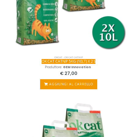
OKCAT - OK CAT CATNIP
OK CAT CATNIP 5KG (10LT) X 2 S
Produttore:
GEM Innovation
€ 27,00
AGGIUNGI AL CARRELLO