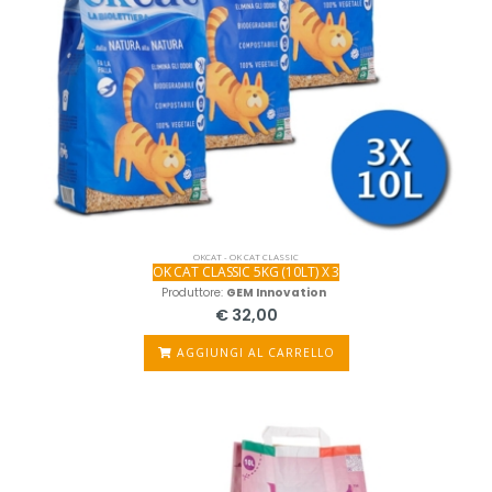
OKCAT - OK CAT CLASSIC
OK CAT CLASSIC 5KG (10LT) X 3
Produttore:
GEM Innovation
€ 32,00
AGGIUNGI AL CARRELLO