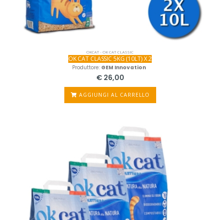
OKCAT - OK CAT CLASSIC
OK CAT CLASSIC 5KG (10LT) X 2
Produttore:
GEM Innovation
€ 26,00
AGGIUNGI AL CARRELLO