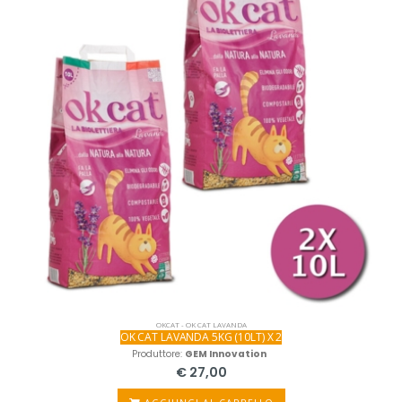
OKCAT - OK CAT LAVANDA
OK CAT LAVANDA 5KG (10LT) X 2
Produttore:
GEM Innovation
€ 27,00