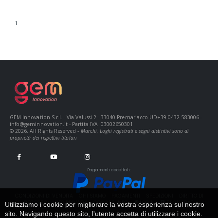
1
GEM Innovation S.r.l. - Via Valussi 2 - 33040 Premariacco UD+39 0432 583006 -
info@geminnovation.it
- Partita IVA 03002650301
© 2026. All Rights Reserved -
Marchi, Loghi registrati e segni distintivi sono di
proprietà dei rispettivi titolari
Pagamenti accettati:
CONDIZIONI DI VENDITA
CHI SIAMO
PAGAMENTI
SPEDIZIONI
DIRITTO DI
RECESSO
INFO PRIVACY
COOKIES INFO
LOGIN
REGISTRATI
Utilizziamo i cookie per migliorare la vostra esperienza sul nostro
sito. Navigando questo sito, l'utente accetta di utilizzare i cookie.