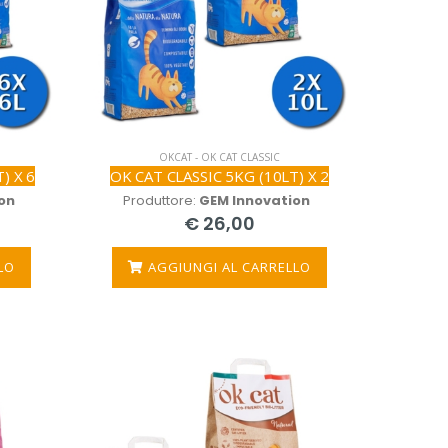
OKCAT - OK CAT CLASSIC
) X 6
OK CAT CLASSIC 5KG (10LT) X 2
on
Produttore:
GEM Innovation
€ 26,00
LO
AGGIUNGI AL CARRELLO