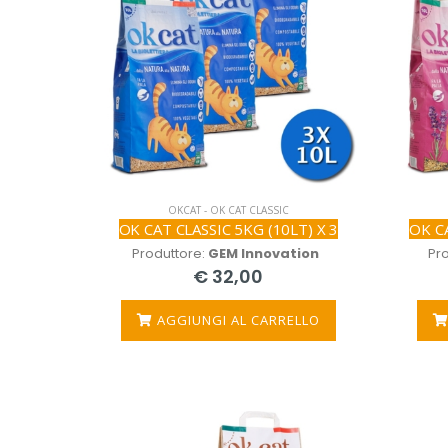
OKCAT - OK CAT CLASSIC
OK CAT CLASSIC 5KG (10LT) X 3
OK C
Produttore:
GEM Innovation
Pr
€ 32,00
AGGIUNGI AL CARRELLO