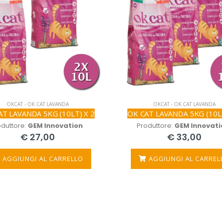
OKCAT - OK CAT LAVANDA
OKCAT - OK CAT LAVANDA
AT LAVANDA 5KG (10LT) X 2
OK CAT LAVANDA 5KG (10LT
oduttore:
GEM Innovation
Produttore:
GEM Innovati
€ 27,00
€ 33,00
AGGIUNGI AL CARRELLO
AGGIUNGI AL CARREL