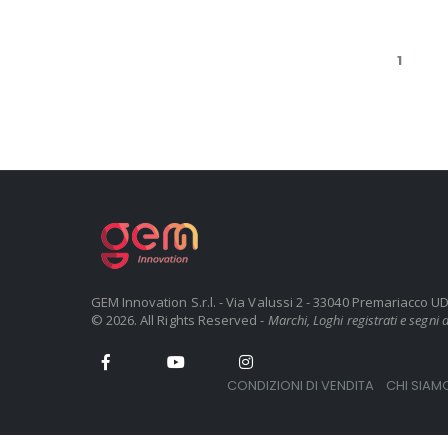
1
GEM Innovation S.r.l. - Via Valussi 2 - 33040 Premariacco 
© 2026. All Rights Reserved -
Marchi, Loghi registrati e segni di
CONDIZIONI DI VENDITA
CHI SIAM