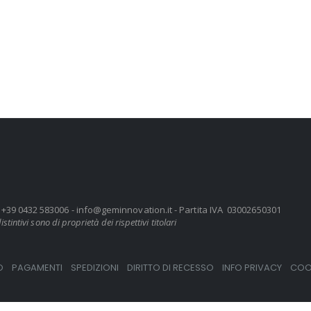
UD+39 0432 583006 -
info@geminnovation.it
- Partita IVA 03002650301
stintivi sono di proprietà dei rispettivi titolari
O
PAGAMENTI
SPEDIZIONI
DIRITTO DI RECESSO
INFO PRIVACY
COOK