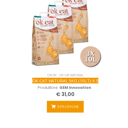
OKCAT - OK CAT NATURAL
OK CAT NATURAL 5KG (10LT) X 3
Produttore:
GEM Innovation
€ 31,00
SPECIFICHE