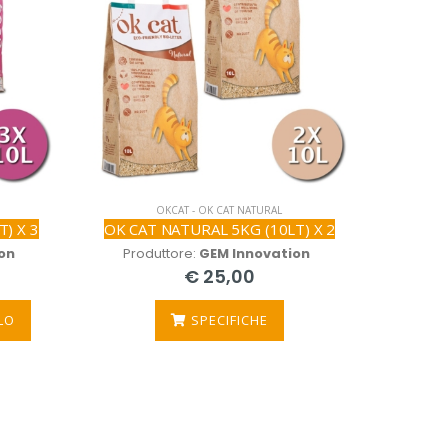
OKCAT - OK CAT NATURAL
) X 3
OK CAT NATURAL 5KG (10LT) X 2
on
Produttore:
GEM Innovation
€ 25,00
LO
SPECIFICHE