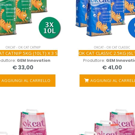
OKCAT - OK CAT CATNIP
OKCAT - OK CAT CLASSIC
T CATNIP 5KG (10LT) X 3 S
OK CAT CLASSIC 2.5KG (6LT
oduttore:
GEM Innovation
Produttore:
GEM Innovati
€ 33,00
€ 41,00
AGGIUNGI AL CARRELLO
AGGIUNGI AL CARREL