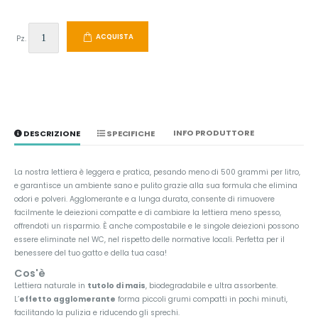
ACQUISTA
Pz.
INFO PRODUTTORE
DESCRIZIONE
SPECIFICHE
La nostra lettiera è leggera e pratica, pesando meno di 500 grammi per litro,
e garantisce un ambiente sano e pulito grazie alla sua formula che elimina
odori e polveri. Agglomerante e a lunga durata, consente di rimuovere
facilmente le deiezioni compatte e di cambiare la lettiera meno spesso,
offrendoti un risparmio. È anche compostabile e le singole deiezioni possono
essere eliminate nel WC, nel rispetto delle normative locali. Perfetta per il
benessere del tuo gatto e della tua casa!
Cos'è
Lettiera naturale in
tutolo di mais
, biodegradabile e ultra assorbente.
L’
effetto agglomerante
forma piccoli grumi compatti in pochi minuti,
facilitando la pulizia e riducendo gli sprechi.