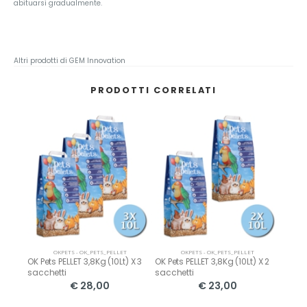
abituarsi gradualmente.
Altri prodotti di GEM Innovation
PRODOTTI CORRELATI
OKPETS - OK_PETS_PELLET
OKPETS - OK_PETS_PELLET
t) X 6
OK Pets PELLET 3,8Kg (10Lt) X 3
OK Pets PELLET 3,8Kg (10Lt) X 2
OK Pet
sacchetti
sacchetti
sacch
€ 28,00
€ 23,00