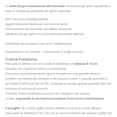
La
delicata profumazione alla lavanda
neutralizza gli odori sgradevoli e
crea un ambiente piacevole per gatti e persone.
100% naturale e biodegradabile
Agglomerazione rapida per una pulizia facile
Profumazione alla lavanda con effetto rilassante
Ideale anche per gatti con urina particolarmente odorosa
Smaltibile nel compost o nei rifiuti indifferenziati.
Disponibile in vari formati – Conservare in luogo asciutto.
Come Funziona
Riempire la lettiera con uno strato di biolettiera di
almeno 5-6 cm
.
Lasciare che il gatto la utilizzi normalmente.
Rimuovere quotidianamente i grumi formati con una paletta forata e
smaltirli nel bidone del compost o nel residuo umido. In piccole quantità, è
possibile smaltirli anche nel WC, evitando di versare grandi quantità per non
rischiare di ostruire gli scarichi.
Smaltire l’intera biolettiera esausta nel compost o nel residuo
umido,
seguendo le normative locali per il corretto smaltimento
.
Consiglio:
Se il vostro gatto mostra diffidenza verso la nuova lettiera,
mescolate la biolettiera “Ok Cat” con la vecchia lettiera per aiutare il gatto ad